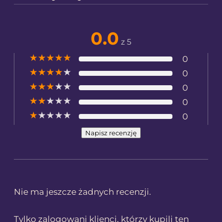
0.0
z 5
★
★
★
★
★
0
★
★
★
★
★
0
★
★
★
★
★
0
★
★
★
★
★
0
★
★
★
★
★
0
Napisz recenzję
Nie ma jeszcze żadnych recenzji.
Tylko zalogowani klienci, którzy kupili ten