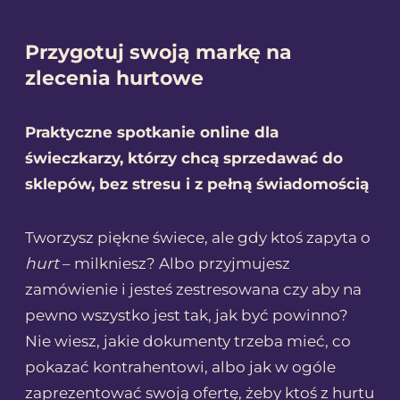
y
g
Przygotuj swoją markę na
o
zlecenia hurtowe
t
u
Praktyczne spotkanie online dla
j
świeczkarzy, którzy chcą sprzedawać do
s
sklepów, bez stresu i z pełną świadomością
w
Tworzysz piękne świece, ale gdy ktoś zapyta o
o
hurt
– milkniesz? Albo przyjmujesz
j
zamówienie i jesteś zestresowana czy aby na
ą
pewno wszystko jest tak, jak być powinno?
m
Nie wiesz, jakie dokumenty trzeba mieć, co
a
pokazać kontrahentowi, albo jak w ogóle
r
zaprezentować swoją ofertę, żeby ktoś z hurtu