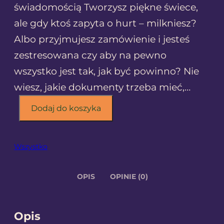
świadomością Tworzysz piękne świece,
ale gdy ktoś zapyta o hurt – milkniesz?
Albo przyjmujesz zamówienie i jesteś
zestresowana czy aby na pewno
wszystko jest tak, jak być powinno? Nie
wiesz, jakie dokumenty trzeba mieć,…
i
Dodaj do koszyka
l
o
Wszystko
ś
ć
OPIS
OPINIE (0)
P
r
z
Opis