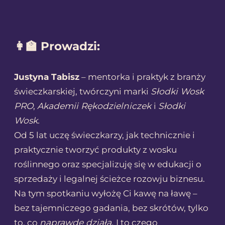
👩‍🏫 Prowadzi:
Justyna Tabisz
– mentorka i praktyk z branży
świeczkarskiej, twórczyni marki
Słodki Wosk
PRO
,
Akademii Rękodzielniczek
i
Słodki
Wosk.
Od 5 lat uczę świeczkarzy, jak technicznie i
praktycznie tworzyć produkty z wosku
roślinnego oraz specjalizuję się w edukacji o
sprzedaży i legalnej ścieżce rozowju biznesu.
Na tym spotkaniu wyłożę Ci kawę na ławę –
bez tajemniczego gadania, bez skrótów, tylko
to, co
naprawdę działa.
I to czego