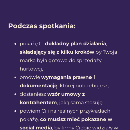
r
t
o
Podczas spotkania:
w
e
pokażę Ci
dokładny plan działania
,
składający się z kilku kroków
by Twoja
marka była gotowa do sprzedaży
hurtowej,
omówię
wymagania prawne i
dokumentację
, której potrzebujesz,
dostaniesz
wzór umowy z
kontrahentem
, jaką sama stosuję,
powiem Ci i na realnych przykładach
pokażę,
co musisz mieć pokazane w
social media
, by firmy Ciebie widziały w