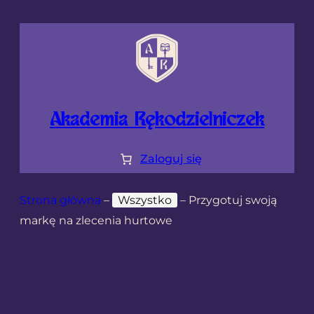
Akademia Rękodzielniczek
Zaloguj się
Strona główna
–
Wszystko
–
Przygotuj swoją
markę na zlecenia hurtowe