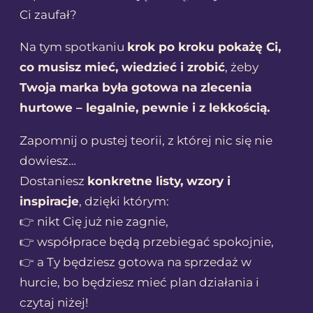
k
Ci zaufał?
ę
Na tym spotkaniu
krok po kroku pokażę Ci,
n
co musisz mieć, wiedzieć i zrobić
, żeby
a
Twoja marka była gotowa na zlecenia
z
hurtowe – legalnie, pewnie i z lekkością.
l
Zapomnij o pustej teorii, z której nic się nie
e
dowiesz…
c
Dostaniesz
konkretne listy, wzory i
e
inspiracje
, dzięki którym:
n
👉 nikt Cię już nie zagnie,
i
👉 współprace będą przebiegać spokojnie,
a
👉 a Ty będziesz gotowa na sprzedaż w
h
hurcie, bo będziesz mieć plan działania i
u
czytaj niżej!