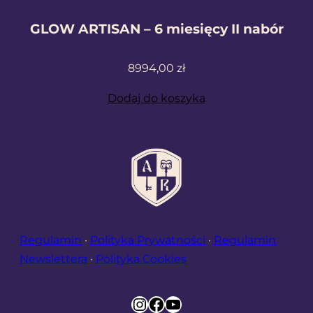
GLOW ARTISAN – 6 miesięcy II nabór
8994,00
zł
Dodaj do koszyka
Regulamin
·
Polityka Prywatności
·
Regulamin
Newslettera
·
Polityka Cookies
Instagram
Facebook
YouTube