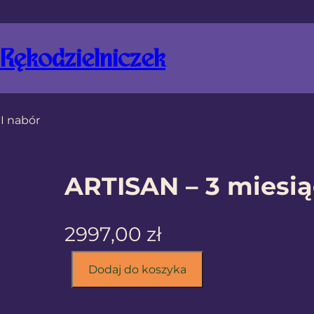
Rękodzielniczek
II nabór
ARTISAN – 3 miesią
2997,00
zł
i
Dodaj do koszyka
l
o