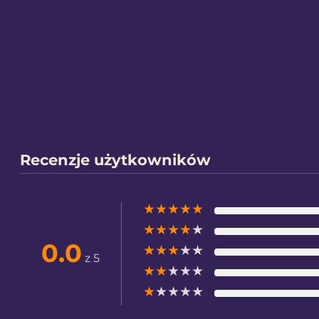
Recenzje użytkowników
★
★
★
★
★
★
★
★
★
★
0.0
★
★
★
★
★
z 5
★
★
★
★
★
★
★
★
★
★