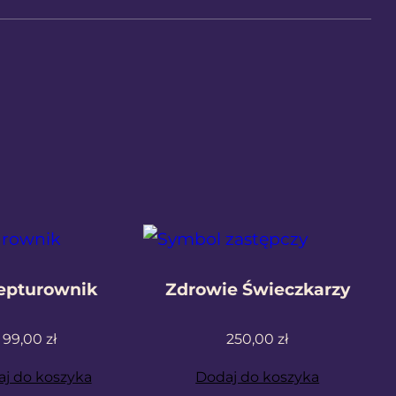
epturownik
Zdrowie Świeczkarzy
99,00
zł
250,00
zł
j do koszyka
Dodaj do koszyka