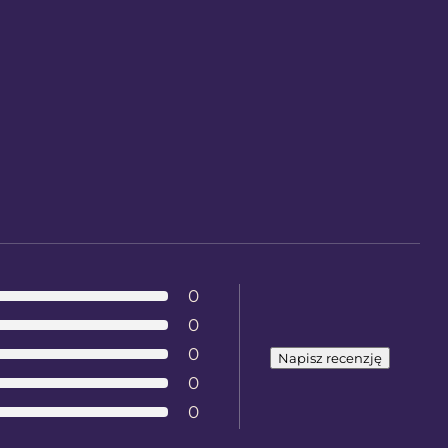
0
0
0
Napisz recenzję
0
0