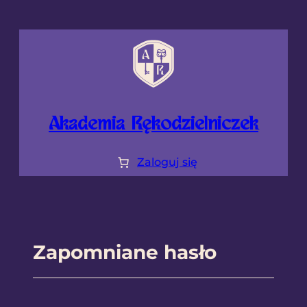
Przejdź
do
treści
Akademia Rękodzielniczek
Zaloguj się
Zapomniane hasło